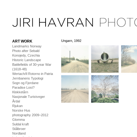
Ungarn, 1992
ART WORK
Landmarks Norway
Photo after Sebald
Konojedy, Czechia
Historic Landscape
Battlefields of 30-year War
(1618-48)
Wertach/Il Rotorno in Patria
Jernbanens Typologi
Sogn og Fjordane
Paradise Lost?
Klokketårn
Nasjonale Turistveger
Årdal
Rjukan
Norske Hus
photography 2009–2012
Glomma
Suldal kraft
Stålbroer
Nordland