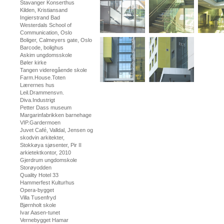
Stavanger Konserthus
Kilden, Kristiansand
Ingierstrand Bad
Westerdals School of
Communication, Oslo
Boliger, Calmeyers gate, Oslo
Barcode, bolighus
Askim ungdomsskole
Bøler kirke
Tangen videregående skole
Farm.House.Toten
Lærernes hus
Leil.Drammensvn.
Diva.Industrigt
Petter Dass museum
Margarinfabrikken barnehage
VIP.Gardermoen
Juvet Café, Valldal, Jensen og
skodvin arkitekter,
Stokkøya sjøsenter, Pir II
arkietektkontor, 2010
Gjerdrum ungdomskole
Storøyodden
Quality Hotel 33
Hammerfest Kulturhus
Opera-bygget
Villa Tusenfryd
Bjørnholt skole
Ivar Aasen-tunet
Vernebygget Hamar