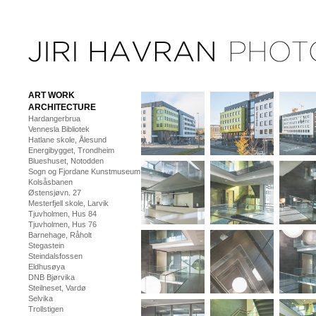
ART WORK
ARCHITECTURE
Hardangerbrua
Vennesla Bibliotek
Hatlane skole, Ålesund
Energibygget, Trondheim
Blueshuset, Notodden
Sogn og Fjordane Kunstmuseum
Kolsåsbanen
Østensjøvn. 27
Mesterfjell skole, Larvik
Tjuvholmen, Hus 84
Tjuvholmen, Hus 76
Barnehage, Råholt
Stegastein
Steindalsfossen
Eldhusøya
DNB Bjørvika
Steilneset, Vardø
Selvika
Trollstigen