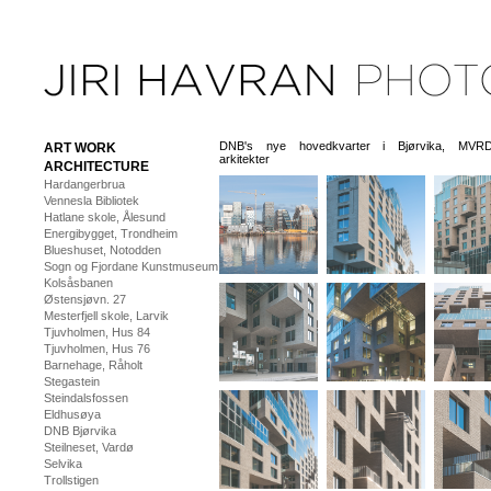
DNB's nye hovedkvarter i Bjørvika, MVRD
ART WORK
arkitekter
ARCHITECTURE
Hardangerbrua
Vennesla Bibliotek
Hatlane skole, Ålesund
Energibygget, Trondheim
Blueshuset, Notodden
Sogn og Fjordane Kunstmuseum
Kolsåsbanen
Østensjøvn. 27
Mesterfjell skole, Larvik
Tjuvholmen, Hus 84
Tjuvholmen, Hus 76
Barnehage, Råholt
Stegastein
Steindalsfossen
Eldhusøya
DNB Bjørvika
Steilneset, Vardø
Selvika
Trollstigen